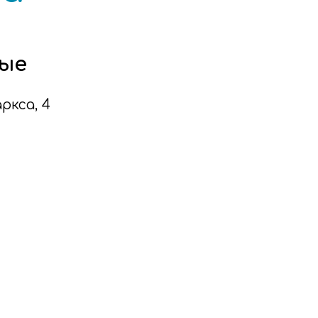
ые
аркса, 4