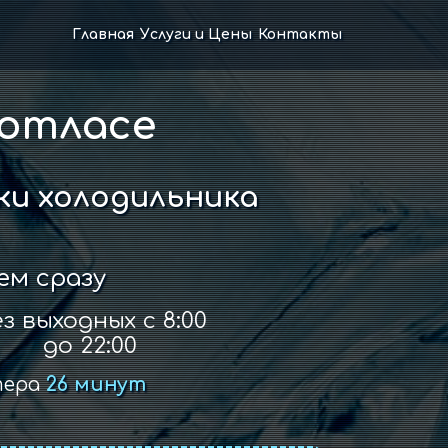
Главная
Услуги и Цены
Контакты
Котласе
и холодильника
ем сразу
з выходных с 8:00
до 22:00
тера
26 минут