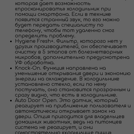
которая дает возможность
«просканировать» холодильник при
помощи смартфона. Если в технике
появится странный звук, то его можно
будет передать специалисту по
телефону, чтобы тот удаленно смог
определить проблему.
Hygiene Fresh+. Фильтр, которого нет у
других производителей, он обеспечивает
очистку в 5 этапов от болезнетворных
микробов, дополнительно предусмотрена
УФ обработка.
Knock-On. Функция направлена на
уменьшение открывания двери и экономию
энергии на охлаждение. В холодильнике
установлено стекло, если по нему
постучать, оно становится прозрачным и
сразу видно, что есть в холодильнике.
Auto Door Open. Это датчик, который
реагирует на приближение пользователя и
автоматически открывает замок на
двери. Опция пригодится для владельцев
домашних животных, ведь на питомцев
система не реагирует, и они
самостоятельно «хранилище пищи»