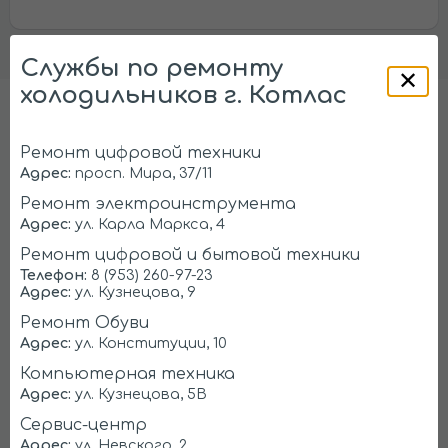
Службы по ремонту
холодильников г. Котлас
Ремонтируем любые марки
Ремонт цифровой техники
холодильников
Адрес:
просп. Мира, 37/11
Ремонт электроинструмента
Адрес:
ул. Карла Маркса, 4
Liebherr
Samsung
Ремонт цифровой и бытовой техники
Телефон:
8 (953) 260-97-23
Адрес:
ул. Кузнецова, 9
Ремонт Обуви
Адрес:
ул. Конституции, 10
Компьютерная техника
Адрес:
ул. Кузнецова, 5В
Сервис-центр
LG
Атлант
Адрес:
ул. Невского, 2